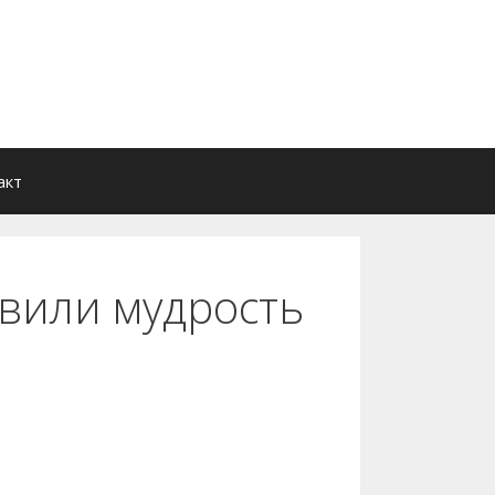
акт
явили мудрость