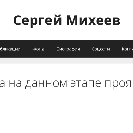
Сергей Михеев
бликации
Фонд
Биография
Соцсети
Конт
а на данном этапе про