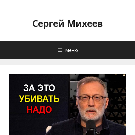
Перейти
к
содержимому
Сергей Михеев
Меню