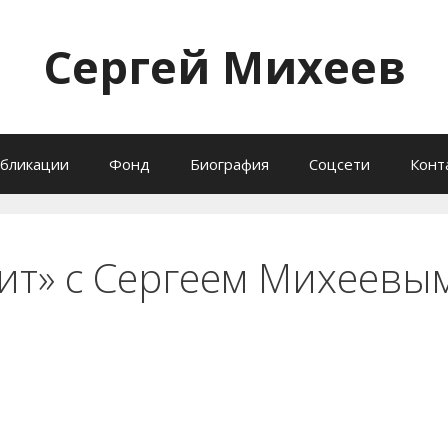
Сергей Михеев
бликации
Фонд
Биография
Соцсети
Конт
ит» с Сергеем Михеевы