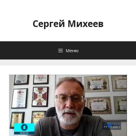
Перейти
к
содержимому
Сергей Михеев
Меню