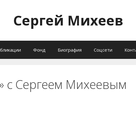
Сергей Михеев
бликации
Фонд
Биография
Соцсети
Конт
» с Сергеем Михеевым