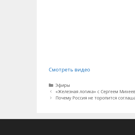
Смотреть видео
Рубрики
Эфиры
«Железная логика» с Сергеем Михее
Почему Россия не торопится соглаш