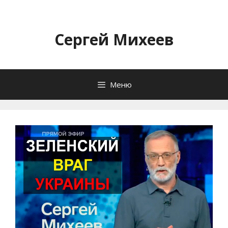
Перейти
к
содержимому
Сергей Михеев
Меню