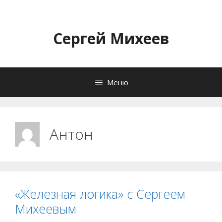
Перейти
к
содержимому
Сергей Михеев
Меню
Антон
«Железная логика» с Сергеем
Михеевым